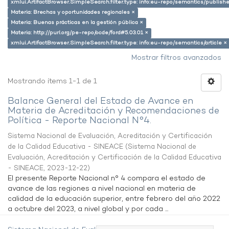
xmlui.ArtifactBrowser.SimpleSearch.filter.type: info:eu-repo/semantics/publish
Materia: Brechas y oportunidades regionales ×
Materia: Buenas prácticas en la gestión pública ×
Materia: http://purl.org/pe-repo/ocde/ford#5.03.01 ×
xmlui.ArtifactBrowser.SimpleSearch.filter.type: info:eu-repo/semantics/article ×
Mostrar filtros avanzados
Mostrando ítems 1-1 de 1
Balance General del Estado de Avance en
Materia de Acreditación y Recomendaciones de
Política - Reporte Nacional N°4.
Sistema Nacional de Evaluación, Acreditación y Certificación
de la Calidad Educativa - SINEACE
(
Sistema Nacional de
Evaluación, Acreditación y Certificación de la Calidad Educativa
- SINEACE
,
2023-12-22
)
El presente Reporte Nacional n° 4 compara el estado de
avance de las regiones a nivel nacional en materia de
calidad de la educación superior, entre febrero del año 2022
a octubre del 2023, a nivel global y por cada ...