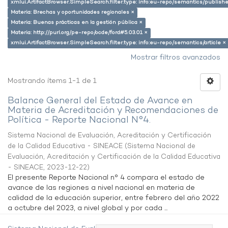
xmlui.ArtifactBrowser.SimpleSearch.filter.type: info:eu-repo/semantics/publish
Materia: Brechas y oportunidades regionales ×
Materia: Buenas prácticas en la gestión pública ×
Materia: http://purl.org/pe-repo/ocde/ford#5.03.01 ×
xmlui.ArtifactBrowser.SimpleSearch.filter.type: info:eu-repo/semantics/article ×
Mostrar filtros avanzados
Mostrando ítems 1-1 de 1
Balance General del Estado de Avance en
Materia de Acreditación y Recomendaciones de
Política - Reporte Nacional N°4.
Sistema Nacional de Evaluación, Acreditación y Certificación
de la Calidad Educativa - SINEACE
(
Sistema Nacional de
Evaluación, Acreditación y Certificación de la Calidad Educativa
- SINEACE
,
2023-12-22
)
El presente Reporte Nacional n° 4 compara el estado de
avance de las regiones a nivel nacional en materia de
calidad de la educación superior, entre febrero del año 2022
a octubre del 2023, a nivel global y por cada ...