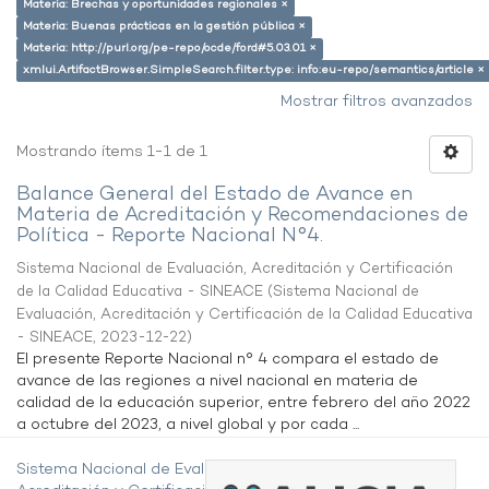
Materia: Brechas y oportunidades regionales ×
Materia: Buenas prácticas en la gestión pública ×
Materia: http://purl.org/pe-repo/ocde/ford#5.03.01 ×
xmlui.ArtifactBrowser.SimpleSearch.filter.type: info:eu-repo/semantics/article ×
Mostrar filtros avanzados
Mostrando ítems 1-1 de 1
Balance General del Estado de Avance en
Materia de Acreditación y Recomendaciones de
Política - Reporte Nacional N°4.
Sistema Nacional de Evaluación, Acreditación y Certificación
de la Calidad Educativa - SINEACE
(
Sistema Nacional de
Evaluación, Acreditación y Certificación de la Calidad Educativa
- SINEACE
,
2023-12-22
)
El presente Reporte Nacional n° 4 compara el estado de
avance de las regiones a nivel nacional en materia de
calidad de la educación superior, entre febrero del año 2022
a octubre del 2023, a nivel global y por cada ...
Sistema Nacional de Evaluación,