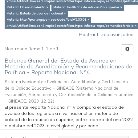
xmlui.ArtifactBrowser.SimpleSearch.filter.type: info:eu-repo/semantics/publish
Materia: Licenciamiento ×
Materia: Institutos de educación superior ×
Materia: Estado de avance nacional ×
Materia: http://purl.org/pe-repo/ocde/ford#5.03.01 ×
xmlui.ArtifactBrowser.SimpleSearch.filter.type: info:eu-repo/semantics/article ×
Mostrar filtros avanzados
Mostrando ítems 1-1 de 1
Balance General del Estado de Avance en
Materia de Acreditación y Recomendaciones de
Política - Reporte Nacional N°4.
Sistema Nacional de Evaluación, Acreditación y Certificación
de la Calidad Educativa - SINEACE
(
Sistema Nacional de
Evaluación, Acreditación y Certificación de la Calidad Educativa
- SINEACE
,
2023-12-22
)
El presente Reporte Nacional n° 4 compara el estado de
avance de las regiones a nivel nacional en materia de
calidad de la educación superior, entre febrero del año 2022
a octubre del 2023, a nivel global y por cada ...