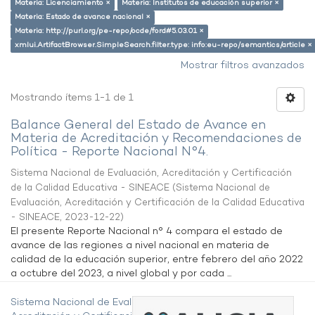
Materia: Licenciamiento ×
Materia: Institutos de educación superior ×
Materia: Estado de avance nacional ×
Materia: http://purl.org/pe-repo/ocde/ford#5.03.01 ×
xmlui.ArtifactBrowser.SimpleSearch.filter.type: info:eu-repo/semantics/article ×
Mostrar filtros avanzados
Mostrando ítems 1-1 de 1
Balance General del Estado de Avance en
Materia de Acreditación y Recomendaciones de
Política - Reporte Nacional N°4.
Sistema Nacional de Evaluación, Acreditación y Certificación
de la Calidad Educativa - SINEACE
(
Sistema Nacional de
Evaluación, Acreditación y Certificación de la Calidad Educativa
- SINEACE
,
2023-12-22
)
El presente Reporte Nacional n° 4 compara el estado de
avance de las regiones a nivel nacional en materia de
calidad de la educación superior, entre febrero del año 2022
a octubre del 2023, a nivel global y por cada ...
Sistema Nacional de Evaluación,