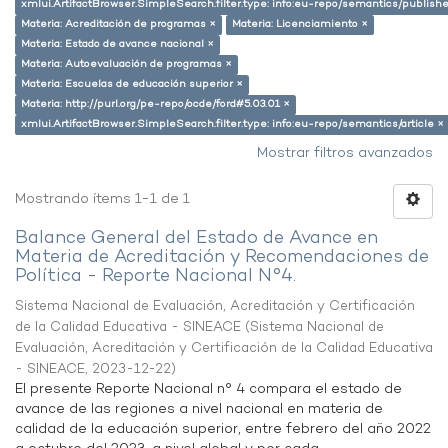
xmlui.ArtifactBrowser.SimpleSearch.filter.type: info:eu-repo/semantics/publish
Materia: Acreditación de programas ×
Materia: Licenciamiento ×
Materia: Estado de avance nacional ×
Materia: Autoevaluación de programas ×
Materia: Escuelas de educación superior ×
Materia: http://purl.org/pe-repo/ocde/ford#5.03.01 ×
xmlui.ArtifactBrowser.SimpleSearch.filter.type: info:eu-repo/semantics/article ×
Mostrar filtros avanzados
Mostrando ítems 1-1 de 1
Balance General del Estado de Avance en
Materia de Acreditación y Recomendaciones de
Política - Reporte Nacional N°4.
Sistema Nacional de Evaluación, Acreditación y Certificación
de la Calidad Educativa - SINEACE
(
Sistema Nacional de
Evaluación, Acreditación y Certificación de la Calidad Educativa
- SINEACE
,
2023-12-22
)
El presente Reporte Nacional n° 4 compara el estado de
avance de las regiones a nivel nacional en materia de
calidad de la educación superior, entre febrero del año 2022