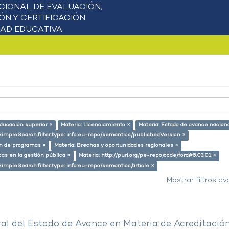
educación superior ×
Materia: Licenciamiento ×
Materia: Estado de avance nacion
SimpleSearch.filter.type: info:eu-repo/semantics/publishedVersion ×
ón de programas ×
Materia: Brechas y oportunidades regionales ×
cas en la gestión pública ×
Materia: http://purl.org/pe-repo/ocde/ford#5.03.01 ×
SimpleSearch.filter.type: info:eu-repo/semantics/article ×
Mostrar filtros a
al del Estado de Avance en Materia de Acreditació