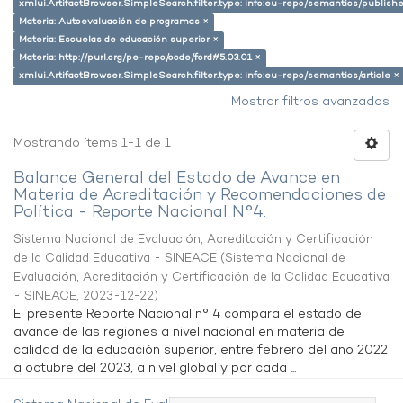
xmlui.ArtifactBrowser.SimpleSearch.filter.type: info:eu-repo/semantics/publish
Materia: Autoevaluación de programas ×
Materia: Escuelas de educación superior ×
Materia: http://purl.org/pe-repo/ocde/ford#5.03.01 ×
xmlui.ArtifactBrowser.SimpleSearch.filter.type: info:eu-repo/semantics/article ×
Mostrar filtros avanzados
Mostrando ítems 1-1 de 1
Balance General del Estado de Avance en
Materia de Acreditación y Recomendaciones de
Política - Reporte Nacional N°4.
Sistema Nacional de Evaluación, Acreditación y Certificación
de la Calidad Educativa - SINEACE
(
Sistema Nacional de
Evaluación, Acreditación y Certificación de la Calidad Educativa
- SINEACE
,
2023-12-22
)
El presente Reporte Nacional n° 4 compara el estado de
avance de las regiones a nivel nacional en materia de
calidad de la educación superior, entre febrero del año 2022
a octubre del 2023, a nivel global y por cada ...