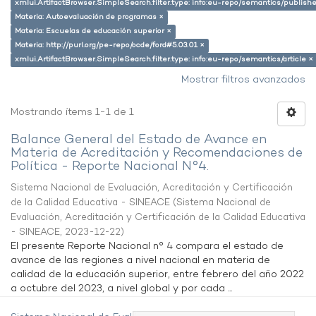
xmlui.ArtifactBrowser.SimpleSearch.filter.type: info:eu-repo/semantics/publish
Materia: Autoevaluación de programas ×
Materia: Escuelas de educación superior ×
Materia: http://purl.org/pe-repo/ocde/ford#5.03.01 ×
xmlui.ArtifactBrowser.SimpleSearch.filter.type: info:eu-repo/semantics/article ×
Mostrar filtros avanzados
Mostrando ítems 1-1 de 1
Balance General del Estado de Avance en
Materia de Acreditación y Recomendaciones de
Política - Reporte Nacional N°4.
Sistema Nacional de Evaluación, Acreditación y Certificación
de la Calidad Educativa - SINEACE
(
Sistema Nacional de
Evaluación, Acreditación y Certificación de la Calidad Educativa
- SINEACE
,
2023-12-22
)
El presente Reporte Nacional n° 4 compara el estado de
avance de las regiones a nivel nacional en materia de
calidad de la educación superior, entre febrero del año 2022
a octubre del 2023, a nivel global y por cada ...