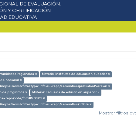
rtunidades regionales ×
Materia: Institutos de educación superior ×
nce nacional ×
SimpleSearch.filter.type: info:eu-repo/semantics/publishedVersion ×
ón de programas ×
Materia: Escuelas de educación superior ×
g/pe-repo/ocde/ford#5.03.01 ×
SimpleSearch.filter.type: info:eu-repo/semantics/article ×
Mostrar filtros a