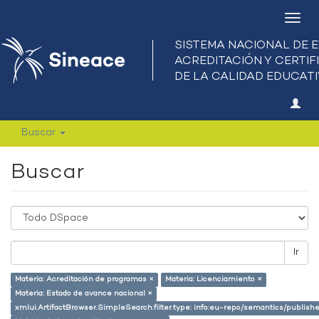
Camb
nave
Buscar
Buscar
Ir
Materia: Acreditación de programas ×
Materia: Licenciamiento ×
Materia: Estado de avance nacional ×
xmlui.ArtifactBrowser.SimpleSearch.filter.type: info:eu-repo/semantics/publish