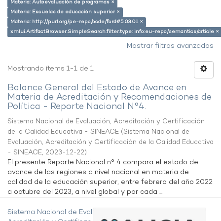
Materia: Autoevaluación de programas ×
Materia: Escuelas de educación superior ×
Materia: http://purl.org/pe-repo/ocde/ford#5.03.01 ×
xmlui.ArtifactBrowser.SimpleSearch.filter.type: info:eu-repo/semantics/article ×
Mostrar filtros avanzados
Mostrando ítems 1-1 de 1
Balance General del Estado de Avance en
Materia de Acreditación y Recomendaciones de
Política - Reporte Nacional N°4.
Sistema Nacional de Evaluación, Acreditación y Certificación
de la Calidad Educativa - SINEACE
(
Sistema Nacional de
Evaluación, Acreditación y Certificación de la Calidad Educativa
- SINEACE
,
2023-12-22
)
El presente Reporte Nacional n° 4 compara el estado de
avance de las regiones a nivel nacional en materia de
calidad de la educación superior, entre febrero del año 2022
a octubre del 2023, a nivel global y por cada ...
Sistema Nacional de Evaluación,