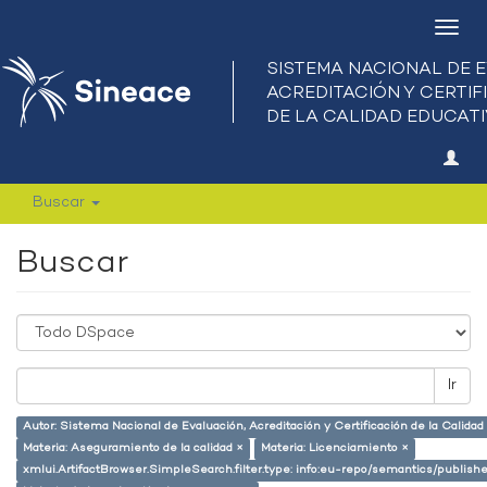
Camb
nave
Buscar
Buscar
Ir
Autor: Sistema Nacional de Evaluación, Acreditación y Certificación de la Calid
Materia: Aseguramiento de la calidad ×
Materia: Licenciamiento ×
xmlui.ArtifactBrowser.SimpleSearch.filter.type: info:eu-repo/semantics/publish