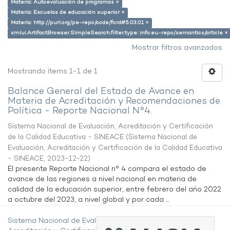
Materia: Autoevaluación de programas ×
Materia: Escuelas de educación superior ×
Materia: http://purl.org/pe-repo/ocde/ford#5.03.01 ×
xmlui.ArtifactBrowser.SimpleSearch.filter.type: info:eu-repo/semantics/article ×
Mostrar filtros avanzados
Mostrando ítems 1-1 de 1
Balance General del Estado de Avance en
Materia de Acreditación y Recomendaciones de
Política - Reporte Nacional N°4.
Sistema Nacional de Evaluación, Acreditación y Certificación
de la Calidad Educativa - SINEACE
(
Sistema Nacional de
Evaluación, Acreditación y Certificación de la Calidad Educativa
- SINEACE
,
2023-12-22
)
El presente Reporte Nacional n° 4 compara el estado de
avance de las regiones a nivel nacional en materia de
calidad de la educación superior, entre febrero del año 2022
a octubre del 2023, a nivel global y por cada ...
Sistema Nacional de Evaluación,