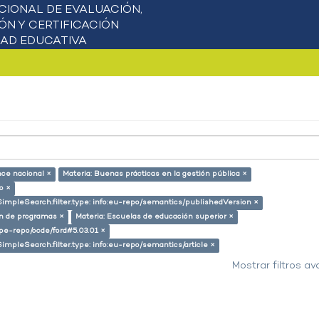
nce nacional ×
Materia: Buenas prácticas en la gestión pública ×
o ×
SimpleSearch.filter.type: info:eu-repo/semantics/publishedVersion ×
ón de programas ×
Materia: Escuelas de educación superior ×
g/pe-repo/ocde/ford#5.03.01 ×
SimpleSearch.filter.type: info:eu-repo/semantics/article ×
Mostrar filtros a