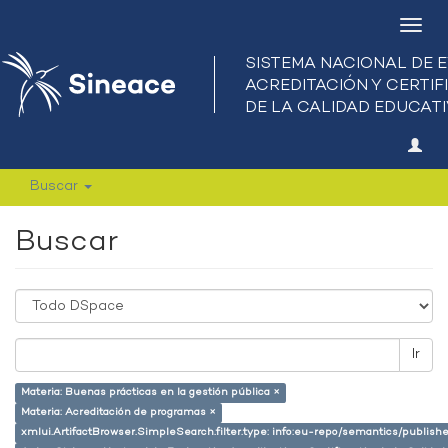
Camb
nave
Buscar
Buscar
Ir
Materia: Buenas prácticas en la gestión pública ×
Materia: Acreditación de programas ×
xmlui.ArtifactBrowser.SimpleSearch.filter.type: info:eu-repo/semantics/publish