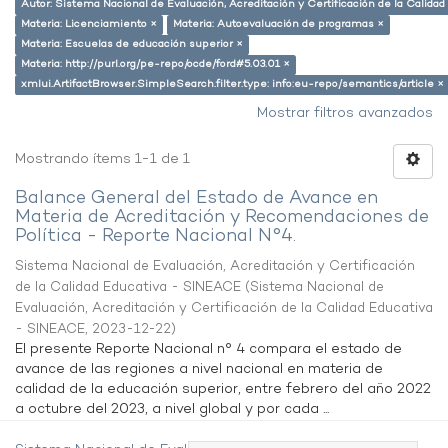
Autor: Sistema Nacional de Evaluación, Acreditación y Certificación de la Calid
Materia: Licenciamiento ×
Materia: Autoevaluación de programas ×
Materia: Escuelas de educación superior ×
Materia: http://purl.org/pe-repo/ocde/ford#5.03.01 ×
xmlui.ArtifactBrowser.SimpleSearch.filter.type: info:eu-repo/semantics/article ×
Mostrar filtros avanzados
Mostrando ítems 1-1 de 1
Balance General del Estado de Avance en
Materia de Acreditación y Recomendaciones de
Política - Reporte Nacional N°4.
Sistema Nacional de Evaluación, Acreditación y Certificación
de la Calidad Educativa - SINEACE
(
Sistema Nacional de
Evaluación, Acreditación y Certificación de la Calidad Educativa
- SINEACE
,
2023-12-22
)
El presente Reporte Nacional n° 4 compara el estado de
avance de las regiones a nivel nacional en materia de
calidad de la educación superior, entre febrero del año 2022
a octubre del 2023, a nivel global y por cada ...