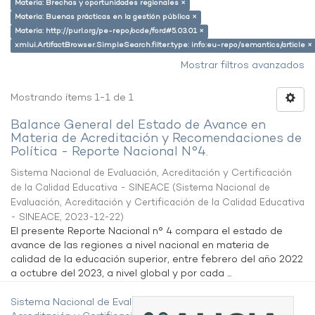
Materia: Brechas y oportunidades regionales ×
Materia: Buenas prácticas en la gestión pública ×
Materia: http://purl.org/pe-repo/ocde/ford#5.03.01 ×
xmlui.ArtifactBrowser.SimpleSearch.filter.type: info:eu-repo/semantics/article ×
Mostrar filtros avanzados
Mostrando ítems 1-1 de 1
Balance General del Estado de Avance en
Materia de Acreditación y Recomendaciones de
Política - Reporte Nacional N°4.
Sistema Nacional de Evaluación, Acreditación y Certificación
de la Calidad Educativa - SINEACE
(
Sistema Nacional de
Evaluación, Acreditación y Certificación de la Calidad Educativa
- SINEACE
,
2023-12-22
)
El presente Reporte Nacional n° 4 compara el estado de
avance de las regiones a nivel nacional en materia de
calidad de la educación superior, entre febrero del año 2022
a octubre del 2023, a nivel global y por cada ...
Sistema Nacional de Evaluación,