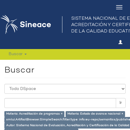
Camb
nave
Buscar
Buscar
Ir
Materia: Acreditación de programas ×
Materia: Estado de avance nacional ×
xmlui.ArtifactBrowser.SimpleSearch.filter.type: info:eu-repo/semantics/publish
Autor: Sistema Nacional de Evaluación, Acreditación y Certificación de la Calid