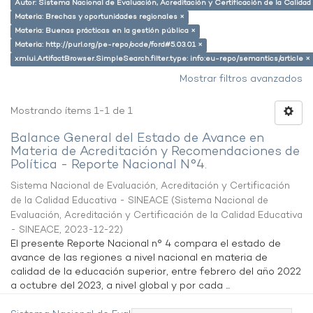
Autor: Sistema Nacional de Evaluación, Acreditación y Certificación de la Calid
Materia: Brechas y oportunidades regionales ×
Materia: Buenas prácticas en la gestión pública ×
Materia: http://purl.org/pe-repo/ocde/ford#5.03.01 ×
xmlui.ArtifactBrowser.SimpleSearch.filter.type: info:eu-repo/semantics/article ×
Mostrar filtros avanzados
Mostrando ítems 1-1 de 1
Balance General del Estado de Avance en
Materia de Acreditación y Recomendaciones de
Política - Reporte Nacional N°4.
Sistema Nacional de Evaluación, Acreditación y Certificación
de la Calidad Educativa - SINEACE
(
Sistema Nacional de
Evaluación, Acreditación y Certificación de la Calidad Educativa
- SINEACE
,
2023-12-22
)
El presente Reporte Nacional n° 4 compara el estado de
avance de las regiones a nivel nacional en materia de
calidad de la educación superior, entre febrero del año 2022
a octubre del 2023, a nivel global y por cada ...