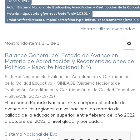
Fecha: 2023 ×
Autor: Sistema Nacional de Evaluación, Acreditación y Certificación de la Calid
Materia: http://purl.org/pe-repo/ocde/ford#5.03.01 ×
xmlui.ArtifactBrowser.SimpleSearch.filter.type: info:eu-repo/semantics/article ×
Mostrar filtros avanzados
Mostrando ítems 1-1 de 1
Balance General del Estado de Avance en
Materia de Acreditación y Recomendaciones de
Política - Reporte Nacional N°4.
Sistema Nacional de Evaluación, Acreditación y Certificación
de la Calidad Educativa - SINEACE
(
Sistema Nacional de
Evaluación, Acreditación y Certificación de la Calidad Educativa
- SINEACE
,
2023-12-22
)
El presente Reporte Nacional n° 4 compara el estado de
avance de las regiones a nivel nacional en materia de
calidad de la educación superior, entre febrero del año 2022
a octubre del 2023, a nivel global y por cada ...
Sistema Nacional de Evaluación,