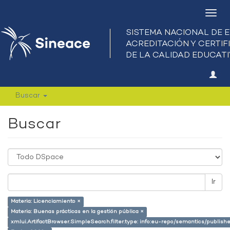
Camb
nave
Buscar
Buscar
Ir
Materia: Licenciamiento ×
Materia: Buenas prácticas en la gestión pública ×
xmlui.ArtifactBrowser.SimpleSearch.filter.type: info:eu-repo/semantics/publish