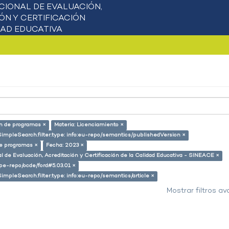
ón de programas ×
Materia: Licenciamiento ×
SimpleSearch.filter.type: info:eu-repo/semantics/publishedVersion ×
de programas ×
Fecha: 2023 ×
l de Evaluación, Acreditación y Certificación de la Calidad Educativa - SINEACE ×
g/pe-repo/ocde/ford#5.03.01 ×
SimpleSearch.filter.type: info:eu-repo/semantics/article ×
Mostrar filtros a