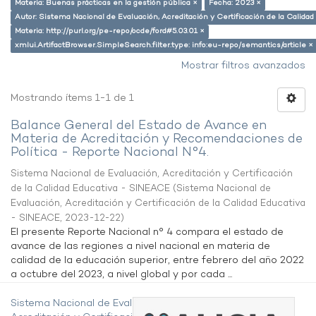
Materia: Buenas prácticas en la gestión pública ×
Fecha: 2023 ×
Autor: Sistema Nacional de Evaluación, Acreditación y Certificación de la Calid
Materia: http://purl.org/pe-repo/ocde/ford#5.03.01 ×
xmlui.ArtifactBrowser.SimpleSearch.filter.type: info:eu-repo/semantics/article ×
Mostrar filtros avanzados
Mostrando ítems 1-1 de 1
Balance General del Estado de Avance en
Materia de Acreditación y Recomendaciones de
Política - Reporte Nacional N°4.
Sistema Nacional de Evaluación, Acreditación y Certificación
de la Calidad Educativa - SINEACE
(
Sistema Nacional de
Evaluación, Acreditación y Certificación de la Calidad Educativa
- SINEACE
,
2023-12-22
)
El presente Reporte Nacional n° 4 compara el estado de
avance de las regiones a nivel nacional en materia de
calidad de la educación superior, entre febrero del año 2022
a octubre del 2023, a nivel global y por cada ...
Sistema Nacional de Evaluación,