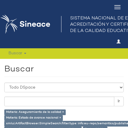
Camb
nave
Buscar
Buscar
Ir
Materia: Aseguramiento de la calidad ×
Materia: Estado de avance nacional ×
xmlui.ArtifactBrowser.SimpleSearch.filter.type: info:eu-repo/semantics/publish