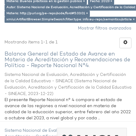
Materia: Buenas prácticas en la gestión pública ×
Fecha: 2023 ×
Autor: Sistema Nacional de Evaluación, Acreditación y Certificación de la Calid
Materia: http://purl.org/pe-repo/ocde/ford#5.03.01 ×
xmlui.ArtifactBrowser.SimpleSearch.filter.type: info:eu-repo/semantics/article ×
Mostrar filtros avanzados
Mostrando ítems 1-1 de 1
Balance General del Estado de Avance en
Materia de Acreditación y Recomendaciones de
Política - Reporte Nacional N°4.
Sistema Nacional de Evaluación, Acreditación y Certificación
de la Calidad Educativa - SINEACE
(
Sistema Nacional de
Evaluación, Acreditación y Certificación de la Calidad Educativa
- SINEACE
,
2023-12-22
)
El presente Reporte Nacional n° 4 compara el estado de
avance de las regiones a nivel nacional en materia de
calidad de la educación superior, entre febrero del año 2022
a octubre del 2023, a nivel global y por cada ...
Sistema Nacional de Evaluación,