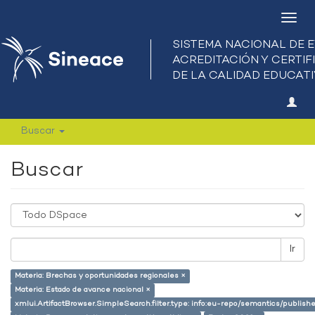
Camb
nave
Buscar
Buscar
Ir
Materia: Brechas y oportunidades regionales ×
Materia: Estado de avance nacional ×
xmlui.ArtifactBrowser.SimpleSearch.filter.type: info:eu-repo/semantics/publish