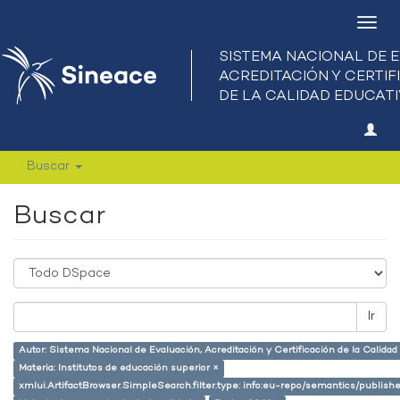
Camb
nave
Buscar
Buscar
Ir
Autor: Sistema Nacional de Evaluación, Acreditación y Certificación de la Calid
Materia: Institutos de educación superior ×
xmlui.ArtifactBrowser.SimpleSearch.filter.type: info:eu-repo/semantics/publish