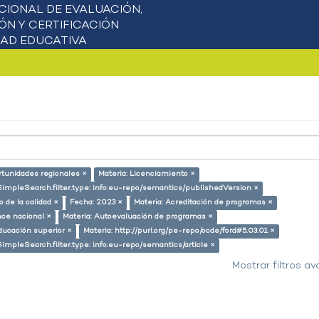
rtunidades regionales ×
Materia: Licenciamiento ×
SimpleSearch.filter.type: info:eu-repo/semantics/publishedVersion ×
 de la calidad ×
Fecha: 2023 ×
Materia: Acreditación de programas ×
nce nacional ×
Materia: Autoevaluación de programas ×
ducación superior ×
Materia: http://purl.org/pe-repo/ocde/ford#5.03.01 ×
SimpleSearch.filter.type: info:eu-repo/semantics/article ×
Mostrar filtros a