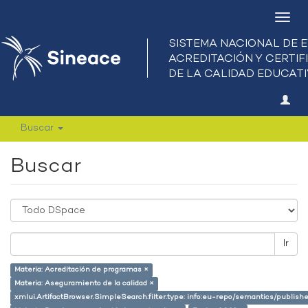
Camb
nave
Buscar
Buscar
Ir
Materia: Acreditación de programas ×
Materia: Aseguramiento de la calidad ×
xmlui.ArtifactBrowser.SimpleSearch.filter.type: info:eu-repo/semantics/publish