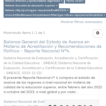
Materia: Brechas y oportunidades regionales ×
Fecha: 2023 ×
Materia: Escuelas de educación superior ×
Materia: http://purl.org/pe-repo/ocde/ford#5.03.01 ×
xmlui.ArtifactBrowser.SimpleSearch.filter.type: info:eu-repo/semantics/article ×
Mostrar filtros avanzados
Mostrando ítems 1-1 de 1
Balance General del Estado de Avance en
Materia de Acreditación y Recomendaciones de
Política - Reporte Nacional N°4.
Sistema Nacional de Evaluación, Acreditación y Certificación
de la Calidad Educativa - SINEACE
(
Sistema Nacional de
Evaluación, Acreditación y Certificación de la Calidad Educativa
- SINEACE
,
2023-12-22
)
El presente Reporte Nacional n° 4 compara el estado de
avance de las regiones a nivel nacional en materia de
calidad de la educación superior, entre febrero del año 2022
a octubre del 2023, a nivel global y por cada ...
Sistema Nacional de Evaluación,