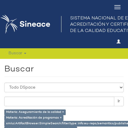
Camb
nave
Buscar
Buscar
Ir
Materia: Aseguramiento de la calidad ×
Materia: Acreditación de programas ×
xmlui.ArtifactBrowser.SimpleSearch.filter.type: info:eu-repo/semantics/publish