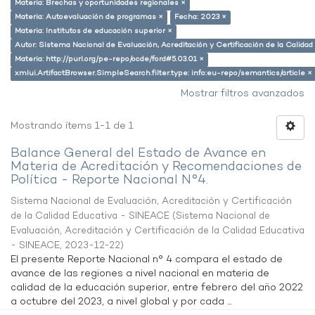
Materia: Brechas y oportunidades regionales ×
Materia: Autoevaluación de programas ×
Fecha: 2023 ×
Materia: Institutos de educación superior ×
Autor: Sistema Nacional de Evaluación, Acreditación y Certificación de la Calid
Materia: http://purl.org/pe-repo/ocde/ford#5.03.01 ×
xmlui.ArtifactBrowser.SimpleSearch.filter.type: info:eu-repo/semantics/article ×
Mostrar filtros avanzados
Mostrando ítems 1-1 de 1
Balance General del Estado de Avance en
Materia de Acreditación y Recomendaciones de
Política - Reporte Nacional N°4.
Sistema Nacional de Evaluación, Acreditación y Certificación
de la Calidad Educativa - SINEACE
(
Sistema Nacional de
Evaluación, Acreditación y Certificación de la Calidad Educativa
- SINEACE
,
2023-12-22
)
El presente Reporte Nacional n° 4 compara el estado de
avance de las regiones a nivel nacional en materia de
calidad de la educación superior, entre febrero del año 2022
a octubre del 2023, a nivel global y por cada ...