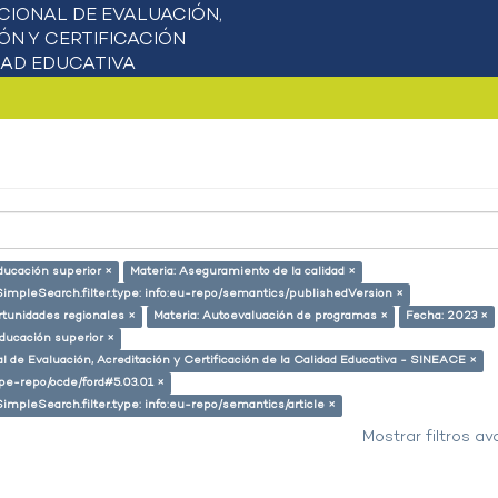
ducación superior ×
Materia: Aseguramiento de la calidad ×
SimpleSearch.filter.type: info:eu-repo/semantics/publishedVersion ×
rtunidades regionales ×
Materia: Autoevaluación de programas ×
Fecha: 2023 ×
educación superior ×
l de Evaluación, Acreditación y Certificación de la Calidad Educativa - SINEACE ×
g/pe-repo/ocde/ford#5.03.01 ×
SimpleSearch.filter.type: info:eu-repo/semantics/article ×
Mostrar filtros a