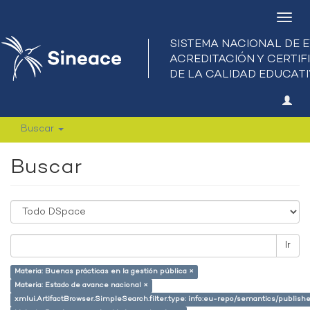
Camb
nave
Buscar
Buscar
Ir
Materia: Buenas prácticas en la gestión pública ×
Materia: Estado de avance nacional ×
xmlui.ArtifactBrowser.SimpleSearch.filter.type: info:eu-repo/semantics/publish