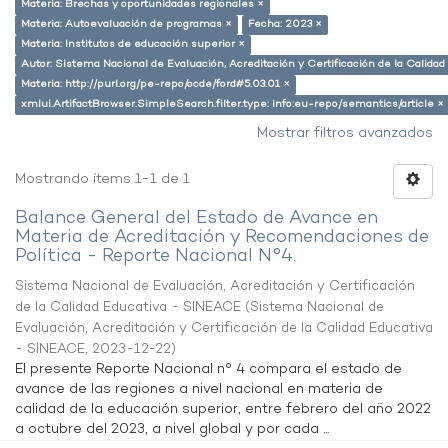
Materia: Brechas y oportunidades regionales ×
Materia: Autoevaluación de programas ×
Fecha: 2023 ×
Materia: Institutos de educación superior ×
Autor: Sistema Nacional de Evaluación, Acreditación y Certificación de la Calid
Materia: http://purl.org/pe-repo/ocde/ford#5.03.01 ×
xmlui.ArtifactBrowser.SimpleSearch.filter.type: info:eu-repo/semantics/article ×
Mostrar filtros avanzados
Mostrando ítems 1-1 de 1
Balance General del Estado de Avance en
Materia de Acreditación y Recomendaciones de
Política - Reporte Nacional N°4.
Sistema Nacional de Evaluación, Acreditación y Certificación
de la Calidad Educativa - SINEACE
(
Sistema Nacional de
Evaluación, Acreditación y Certificación de la Calidad Educativa
- SINEACE
,
2023-12-22
)
El presente Reporte Nacional n° 4 compara el estado de
avance de las regiones a nivel nacional en materia de
calidad de la educación superior, entre febrero del año 2022
a octubre del 2023, a nivel global y por cada ...