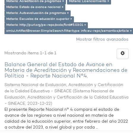
Materia: Acreditación de programas ×
Materia: Licenciamiento ×
Materia: Estado de avance nacional ×
Materia: Autoevaluación de programas ×
Materia: Escuelas de educación superior ×
Materia: http://purl.org/pe-repo/ocde/ford#5.03.01 ×
xmlui.ArtifactBrowser.SimpleSearch.filter.type: info:eu-repo/semantics/article ×
Mostrar filtros avanzados
Mostrando ítems 1-1 de 1
Balance General del Estado de Avance en
Materia de Acreditación y Recomendaciones de
Política - Reporte Nacional N°4.
Sistema Nacional de Evaluación, Acreditación y Certificación
de la Calidad Educativa - SINEACE
(
Sistema Nacional de
Evaluación, Acreditación y Certificación de la Calidad Educativa
- SINEACE
,
2023-12-22
)
El presente Reporte Nacional n° 4 compara el estado de
avance de las regiones a nivel nacional en materia de
calidad de la educación superior, entre febrero del año 2022
a octubre del 2023, a nivel global y por cada ...