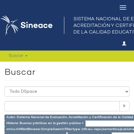
Camb
nave
Buscar
Buscar
Ir
Autor: Sistema Nacional de Evaluación, Acreditación y Certificación de la Calid
Materia: Buenas prácticas en la gestión pública ×
xmlui.ArtifactBrowser.SimpleSearch.filter.type: info:eu-repo/semantics/publish