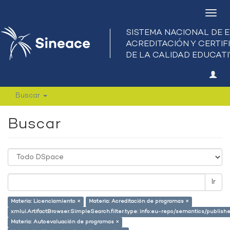
Camb
nave
Buscar
Buscar
Ir
Materia: Licenciamiento ×
Materia: Acreditación de programas ×
xmlui.ArtifactBrowser.SimpleSearch.filter.type: info:eu-repo/semantics/publish
Materia: Autoevaluación de programas ×