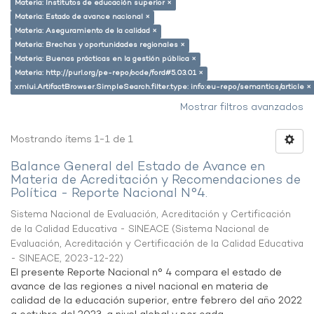
Materia: Institutos de educación superior ×
Materia: Estado de avance nacional ×
Materia: Aseguramiento de la calidad ×
Materia: Brechas y oportunidades regionales ×
Materia: Buenas prácticas en la gestión pública ×
Materia: http://purl.org/pe-repo/ocde/ford#5.03.01 ×
xmlui.ArtifactBrowser.SimpleSearch.filter.type: info:eu-repo/semantics/article ×
Mostrar filtros avanzados
Mostrando ítems 1-1 de 1
Balance General del Estado de Avance en
Materia de Acreditación y Recomendaciones de
Política - Reporte Nacional N°4.
Sistema Nacional de Evaluación, Acreditación y Certificación
de la Calidad Educativa - SINEACE
(
Sistema Nacional de
Evaluación, Acreditación y Certificación de la Calidad Educativa
- SINEACE
,
2023-12-22
)
El presente Reporte Nacional n° 4 compara el estado de
avance de las regiones a nivel nacional en materia de
calidad de la educación superior, entre febrero del año 2022