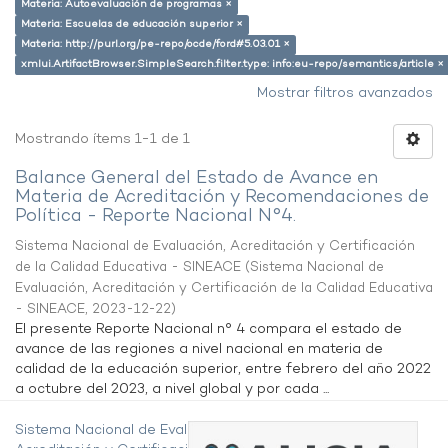
Materia: Autoevaluación de programas ×
Materia: Escuelas de educación superior ×
Materia: http://purl.org/pe-repo/ocde/ford#5.03.01 ×
xmlui.ArtifactBrowser.SimpleSearch.filter.type: info:eu-repo/semantics/article ×
Mostrar filtros avanzados
Mostrando ítems 1-1 de 1
Balance General del Estado de Avance en
Materia de Acreditación y Recomendaciones de
Política - Reporte Nacional N°4.
Sistema Nacional de Evaluación, Acreditación y Certificación
de la Calidad Educativa - SINEACE
(
Sistema Nacional de
Evaluación, Acreditación y Certificación de la Calidad Educativa
- SINEACE
,
2023-12-22
)
El presente Reporte Nacional n° 4 compara el estado de
avance de las regiones a nivel nacional en materia de
calidad de la educación superior, entre febrero del año 2022
a octubre del 2023, a nivel global y por cada ...
Sistema Nacional de Evaluación,