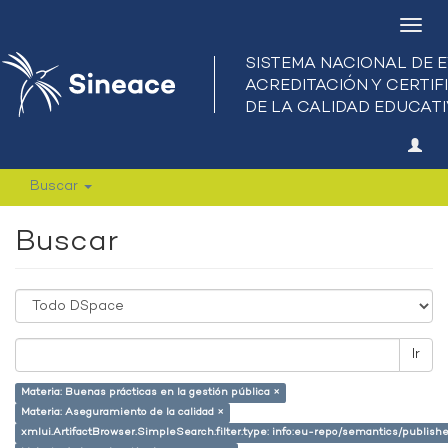
Camb
nave
Buscar
Buscar
Ir
Materia: Buenas prácticas en la gestión pública ×
Materia: Aseguramiento de la calidad ×
xmlui.ArtifactBrowser.SimpleSearch.filter.type: info:eu-repo/semantics/publish