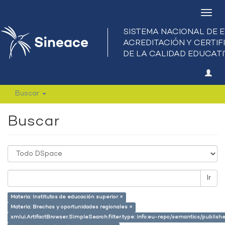
Camb
nave
Buscar
Buscar
Ir
Materia: Institutos de educación superior ×
Materia: Brechas y oportunidades regionales ×
xmlui.ArtifactBrowser.SimpleSearch.filter.type: info:eu-repo/semantics/publish