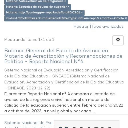
Materia: Autoevaluación de programas ×
Materia: Escuelas de educación superior ×
Materia: http://purl.org/pe-repo/ocde/ford#5.03.01 ×
xmlui.ArtifactBrowser.SimpleSearch.filter.type: info:eu-repo/semantics/article ×
Mostrar filtros avanzados
Mostrando ítems 1-1 de 1
Balance General del Estado de Avance en
Materia de Acreditación y Recomendaciones de
Política - Reporte Nacional N°4.
Sistema Nacional de Evaluación, Acreditación y Certificación
de la Calidad Educativa - SINEACE
(
Sistema Nacional de
Evaluación, Acreditación y Certificación de la Calidad Educativa
- SINEACE
,
2023-12-22
)
El presente Reporte Nacional n° 4 compara el estado de
avance de las regiones a nivel nacional en materia de
calidad de la educación superior, entre febrero del año 2022
a octubre del 2023, a nivel global y por cada ...
Sistema Nacional de Evaluación,