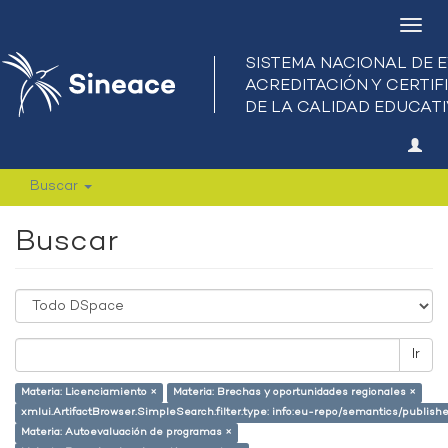
Camb
nave
Buscar
Buscar
Ir
Materia: Licenciamiento ×
Materia: Brechas y oportunidades regionales ×
xmlui.ArtifactBrowser.SimpleSearch.filter.type: info:eu-repo/semantics/publish
Materia: Autoevaluación de programas ×