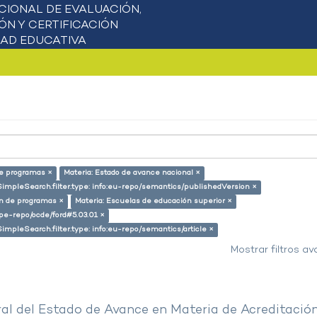
de programas ×
Materia: Estado de avance nacional ×
SimpleSearch.filter.type: info:eu-repo/semantics/publishedVersion ×
ón de programas ×
Materia: Escuelas de educación superior ×
g/pe-repo/ocde/ford#5.03.01 ×
SimpleSearch.filter.type: info:eu-repo/semantics/article ×
Mostrar filtros a
al del Estado de Avance en Materia de Acreditació