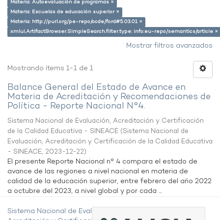
Materia: Autoevaluación de programas ×
Materia: Escuelas de educación superior ×
Materia: http://purl.org/pe-repo/ocde/ford#5.03.01 ×
xmlui.ArtifactBrowser.SimpleSearch.filter.type: info:eu-repo/semantics/article ×
Mostrar filtros avanzados
Mostrando ítems 1-1 de 1
Balance General del Estado de Avance en
Materia de Acreditación y Recomendaciones de
Política - Reporte Nacional N°4.
Sistema Nacional de Evaluación, Acreditación y Certificación
de la Calidad Educativa - SINEACE
(
Sistema Nacional de
Evaluación, Acreditación y Certificación de la Calidad Educativa
- SINEACE
,
2023-12-22
)
El presente Reporte Nacional n° 4 compara el estado de
avance de las regiones a nivel nacional en materia de
calidad de la educación superior, entre febrero del año 2022
a octubre del 2023, a nivel global y por cada ...
Sistema Nacional de Evaluación,