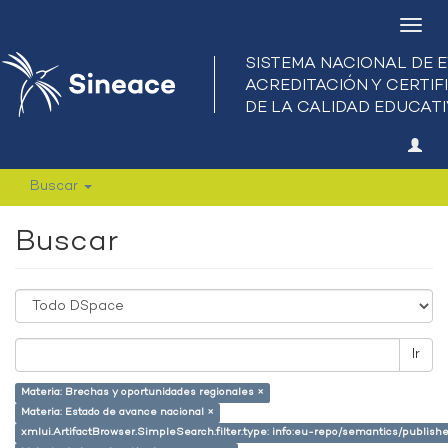
Camb
nave
Buscar
Buscar
Ir
Materia: Brechas y oportunidades regionales ×
Materia: Estado de avance nacional ×
xmlui.ArtifactBrowser.SimpleSearch.filter.type: info:eu-repo/semantics/publish