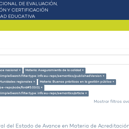
nce nacional ×
Materia: Aseguramiento de la calidad ×
SimpleSearch.filter.type: info:eu-repo/semantics/publishedVersion ×
rtunidades regionales ×
Materia: Buenas prácticas en la gestión pública ×
g/pe-repo/ocde/ford#5.03.01 ×
SimpleSearch.filter.type: info:eu-repo/semantics/article ×
Mostrar filtros a
al del Estado de Avance en Materia de Acreditació