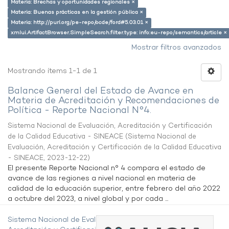
Materia: Brechas y oportunidades regionales ×
Materia: Buenas prácticas en la gestión pública ×
Materia: http://purl.org/pe-repo/ocde/ford#5.03.01 ×
xmlui.ArtifactBrowser.SimpleSearch.filter.type: info:eu-repo/semantics/article ×
Mostrar filtros avanzados
Mostrando ítems 1-1 de 1
Balance General del Estado de Avance en
Materia de Acreditación y Recomendaciones de
Política - Reporte Nacional N°4.
Sistema Nacional de Evaluación, Acreditación y Certificación
de la Calidad Educativa - SINEACE
(
Sistema Nacional de
Evaluación, Acreditación y Certificación de la Calidad Educativa
- SINEACE
,
2023-12-22
)
El presente Reporte Nacional n° 4 compara el estado de
avance de las regiones a nivel nacional en materia de
calidad de la educación superior, entre febrero del año 2022
a octubre del 2023, a nivel global y por cada ...
Sistema Nacional de Evaluación,