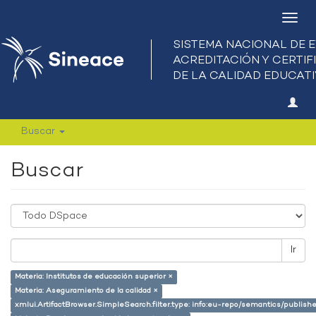
Camb
nave
Buscar
Buscar
Ir
Materia: Institutos de educación superior ×
Materia: Aseguramiento de la calidad ×
xmlui.ArtifactBrowser.SimpleSearch.filter.type: info:eu-repo/semantics/publish