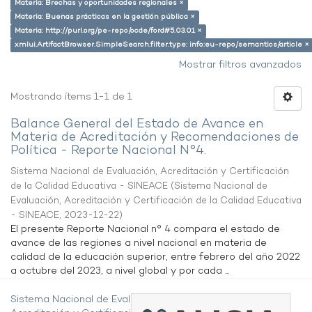
Materia: Brechas y oportunidades regionales ×
Materia: Buenas prácticas en la gestión pública ×
Materia: http://purl.org/pe-repo/ocde/ford#5.03.01 ×
xmlui.ArtifactBrowser.SimpleSearch.filter.type: info:eu-repo/semantics/article ×
Mostrar filtros avanzados
Mostrando ítems 1-1 de 1
Balance General del Estado de Avance en
Materia de Acreditación y Recomendaciones de
Política - Reporte Nacional N°4.
Sistema Nacional de Evaluación, Acreditación y Certificación
de la Calidad Educativa - SINEACE
(
Sistema Nacional de
Evaluación, Acreditación y Certificación de la Calidad Educativa
- SINEACE
,
2023-12-22
)
El presente Reporte Nacional n° 4 compara el estado de
avance de las regiones a nivel nacional en materia de
calidad de la educación superior, entre febrero del año 2022
a octubre del 2023, a nivel global y por cada ...
Sistema Nacional de Evaluación,