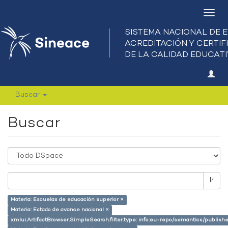
Camb
nave
Buscar
Buscar
Ir
Materia: Escuelas de educación superior ×
Materia: Estado de avance nacional ×
xmlui.ArtifactBrowser.SimpleSearch.filter.type: info:eu-repo/semantics/publish