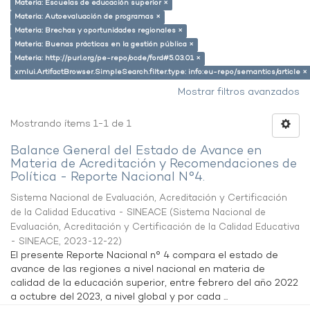
Materia: Escuelas de educación superior ×
Materia: Autoevaluación de programas ×
Materia: Brechas y oportunidades regionales ×
Materia: Buenas prácticas en la gestión pública ×
Materia: http://purl.org/pe-repo/ocde/ford#5.03.01 ×
xmlui.ArtifactBrowser.SimpleSearch.filter.type: info:eu-repo/semantics/article ×
Mostrar filtros avanzados
Mostrando ítems 1-1 de 1
Balance General del Estado de Avance en
Materia de Acreditación y Recomendaciones de
Política - Reporte Nacional N°4.
Sistema Nacional de Evaluación, Acreditación y Certificación
de la Calidad Educativa - SINEACE
(
Sistema Nacional de
Evaluación, Acreditación y Certificación de la Calidad Educativa
- SINEACE
,
2023-12-22
)
El presente Reporte Nacional n° 4 compara el estado de
avance de las regiones a nivel nacional en materia de
calidad de la educación superior, entre febrero del año 2022
a octubre del 2023, a nivel global y por cada ...