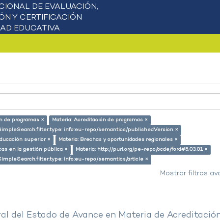
ón de programas ×
Materia: Acreditación de programas ×
SimpleSearch.filter.type: info:eu-repo/semantics/publishedVersion ×
educación superior ×
Materia: Brechas y oportunidades regionales ×
cas en la gestión pública ×
Materia: http://purl.org/pe-repo/ocde/ford#5.03.01 ×
SimpleSearch.filter.type: info:eu-repo/semantics/article ×
Mostrar filtros a
al del Estado de Avance en Materia de Acreditació