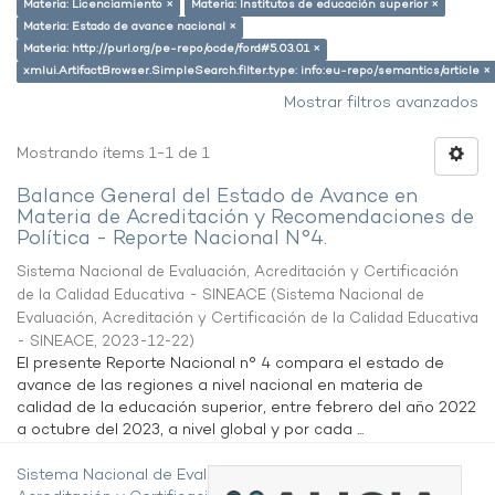
Materia: Licenciamiento ×
Materia: Institutos de educación superior ×
Materia: Estado de avance nacional ×
Materia: http://purl.org/pe-repo/ocde/ford#5.03.01 ×
xmlui.ArtifactBrowser.SimpleSearch.filter.type: info:eu-repo/semantics/article ×
Mostrar filtros avanzados
Mostrando ítems 1-1 de 1
Balance General del Estado de Avance en
Materia de Acreditación y Recomendaciones de
Política - Reporte Nacional N°4.
Sistema Nacional de Evaluación, Acreditación y Certificación
de la Calidad Educativa - SINEACE
(
Sistema Nacional de
Evaluación, Acreditación y Certificación de la Calidad Educativa
- SINEACE
,
2023-12-22
)
El presente Reporte Nacional n° 4 compara el estado de
avance de las regiones a nivel nacional en materia de
calidad de la educación superior, entre febrero del año 2022
a octubre del 2023, a nivel global y por cada ...
Sistema Nacional de Evaluación,