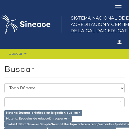
Camb
nave
Buscar
Buscar
Ir
Materia: Buenas prácticas en la gestión pública ×
Materia: Escuelas de educación superior ×
xmlui.ArtifactBrowser.SimpleSearch.filter.type: info:eu-repo/semantics/publish