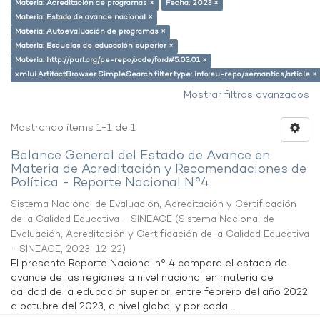
Materia: Acreditación de programas ×
Fecha: 2023 ×
Materia: Estado de avance nacional ×
Materia: Autoevaluación de programas ×
Materia: Escuelas de educación superior ×
Materia: http://purl.org/pe-repo/ocde/ford#5.03.01 ×
xmlui.ArtifactBrowser.SimpleSearch.filter.type: info:eu-repo/semantics/article ×
Mostrar filtros avanzados
Mostrando ítems 1-1 de 1
Balance General del Estado de Avance en
Materia de Acreditación y Recomendaciones de
Política - Reporte Nacional N°4.
Sistema Nacional de Evaluación, Acreditación y Certificación
de la Calidad Educativa - SINEACE
(
Sistema Nacional de
Evaluación, Acreditación y Certificación de la Calidad Educativa
- SINEACE
,
2023-12-22
)
El presente Reporte Nacional n° 4 compara el estado de
avance de las regiones a nivel nacional en materia de
calidad de la educación superior, entre febrero del año 2022
a octubre del 2023, a nivel global y por cada ...