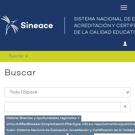
Camb
nave
Buscar
Buscar
Ir
Materia: Brechas y oportunidades regionales ×
xmlui.ArtifactBrowser.SimpleSearch.filter.type: info:eu-repo/semantics/publish
Autor: Sistema Nacional de Evaluación, Acreditación y Certificación de la Calid