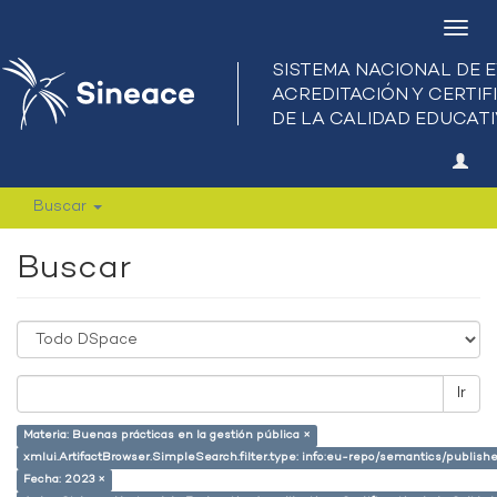
Camb
nave
Buscar
Buscar
Ir
Materia: Buenas prácticas en la gestión pública ×
xmlui.ArtifactBrowser.SimpleSearch.filter.type: info:eu-repo/semantics/publish
Fecha: 2023 ×