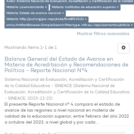
Autor: Sistema Nacional de Evaluación, Acreditación y Certificación de la Calid
Materia: Licenciamiento ×
Materia: Institutos de educación superior ×
Materia: Estado de avance nacional ×
Materia: http://purl.org/pe-repo/ocde/ford#5.03.01 ×
xmlui.ArtifactBrowser.SimpleSearch.filter.type: info:eu-repo/semantics/article ×
Mostrar filtros avanzados
Mostrando ítems 1-1 de 1
Balance General del Estado de Avance en
Materia de Acreditación y Recomendaciones de
Política - Reporte Nacional N°4.
Sistema Nacional de Evaluación, Acreditación y Certificación
de la Calidad Educativa - SINEACE
(
Sistema Nacional de
Evaluación, Acreditación y Certificación de la Calidad Educativa
- SINEACE
,
2023-12-22
)
El presente Reporte Nacional n° 4 compara el estado de
avance de las regiones a nivel nacional en materia de
calidad de la educación superior, entre febrero del año 2022
a octubre del 2023, a nivel global y por cada ...