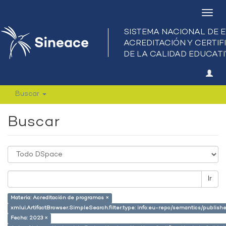
Camb
nave
Buscar
Buscar
Ir
Materia: Acreditación de programas ×
xmlui.ArtifactBrowser.SimpleSearch.filter.type: info:eu-repo/semantics/publish
Fecha: 2023 ×