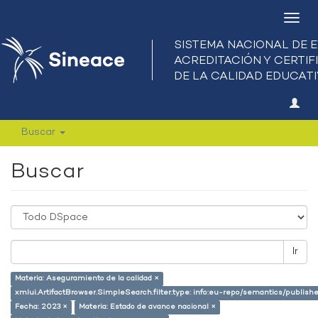
Camb
nave
Buscar
Buscar
Ir
Materia: Aseguramiento de la calidad ×
xmlui.ArtifactBrowser.SimpleSearch.filter.type: info:eu-repo/semantics/publish
Fecha: 2023 ×
Materia: Estado de avance nacional ×