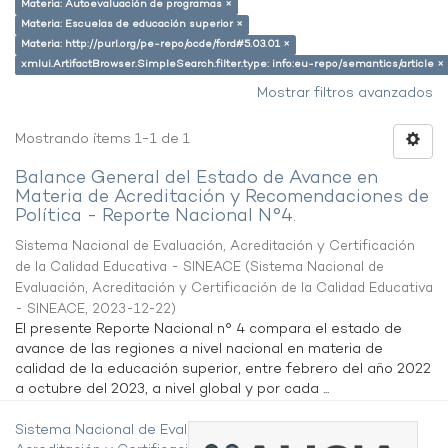
Materia: Autoevaluación de programas ×
Materia: Escuelas de educación superior ×
Materia: http://purl.org/pe-repo/ocde/ford#5.03.01 ×
xmlui.ArtifactBrowser.SimpleSearch.filter.type: info:eu-repo/semantics/article ×
Mostrar filtros avanzados
Mostrando ítems 1-1 de 1
Balance General del Estado de Avance en
Materia de Acreditación y Recomendaciones de
Política - Reporte Nacional N°4.
Sistema Nacional de Evaluación, Acreditación y Certificación
de la Calidad Educativa - SINEACE
(
Sistema Nacional de
Evaluación, Acreditación y Certificación de la Calidad Educativa
- SINEACE
,
2023-12-22
)
El presente Reporte Nacional n° 4 compara el estado de
avance de las regiones a nivel nacional en materia de
calidad de la educación superior, entre febrero del año 2022
a octubre del 2023, a nivel global y por cada ...
Sistema Nacional de Evaluación,