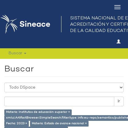
Camb
nave
Buscar
Buscar
Ir
Materia: Institutos de educación superior ×
xmlui.ArtifactBrowser.SimpleSearch.filter.type: info:eu-repo/semantics/publish
Fecha: 2023 ×
Materia: Estado de avance nacional ×