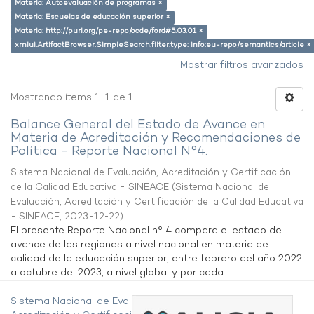
Materia: Autoevaluación de programas ×
Materia: Escuelas de educación superior ×
Materia: http://purl.org/pe-repo/ocde/ford#5.03.01 ×
xmlui.ArtifactBrowser.SimpleSearch.filter.type: info:eu-repo/semantics/article ×
Mostrar filtros avanzados
Mostrando ítems 1-1 de 1
Balance General del Estado de Avance en
Materia de Acreditación y Recomendaciones de
Política - Reporte Nacional N°4.
Sistema Nacional de Evaluación, Acreditación y Certificación
de la Calidad Educativa - SINEACE
(
Sistema Nacional de
Evaluación, Acreditación y Certificación de la Calidad Educativa
- SINEACE
,
2023-12-22
)
El presente Reporte Nacional n° 4 compara el estado de
avance de las regiones a nivel nacional en materia de
calidad de la educación superior, entre febrero del año 2022
a octubre del 2023, a nivel global y por cada ...
Sistema Nacional de Evaluación,