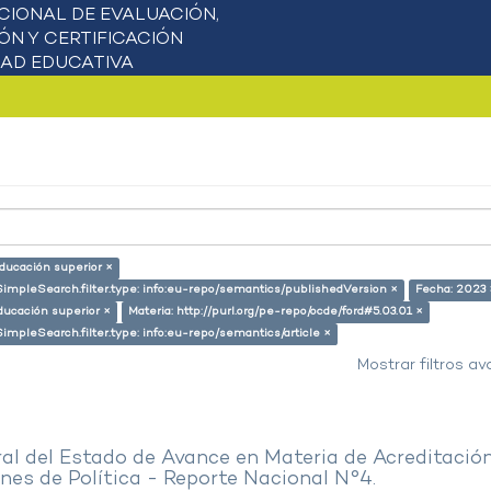
educación superior ×
SimpleSearch.filter.type: info:eu-repo/semantics/publishedVersion ×
Fecha: 2023 
ducación superior ×
Materia: http://purl.org/pe-repo/ocde/ford#5.03.01 ×
SimpleSearch.filter.type: info:eu-repo/semantics/article ×
Mostrar filtros a
al del Estado de Avance en Materia de Acreditació
es de Política - Reporte Nacional N°4.