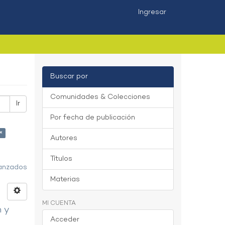
Ingresar
Buscar por
Comunidades & Colecciones
Ir
Por fecha de publicación
×
Autores
Títulos
vanzados
Materias
MI CUENTA
n y
Acceder