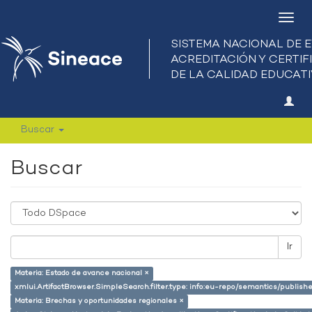
Camb
nave
Buscar
Buscar
Ir
Materia: Estado de avance nacional ×
xmlui.ArtifactBrowser.SimpleSearch.filter.type: info:eu-repo/semantics/publish
Materia: Brechas y oportunidades regionales ×