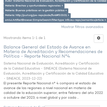
Autor: Sistema Nacional de Evaluación, Acreditación y Certificación de la Calid
Materia: Brechas y oportunidades regionales ×
Materia: Buenas prácticas en la gestión pública ×
Materia: http://purl.org/pe-repo/ocde/ford#5.03.01 ×
xmlui.ArtifactBrowser.SimpleSearch.filter.type: info:eu-repo/semantics/article ×
Mostrar filtros avanzados
Mostrando ítems 1-1 de 1
Balance General del Estado de Avance en
Materia de Acreditación y Recomendaciones de
Política - Reporte Nacional N°4.
Sistema Nacional de Evaluación, Acreditación y Certificación
de la Calidad Educativa - SINEACE
(
Sistema Nacional de
Evaluación, Acreditación y Certificación de la Calidad Educativa
- SINEACE
,
2023-12-22
)
El presente Reporte Nacional n° 4 compara el estado de
avance de las regiones a nivel nacional en materia de
calidad de la educación superior, entre febrero del año 2022
a octubre del 2023, a nivel global y por cada ...