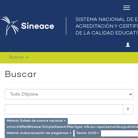
Camb
nave
Buscar
Buscar
Ir
Materia: Estado de avance nacional ×
xmlui.ArtifactBrowser.SimpleSearch.filter.type: info:eu-repo/semantics/publish
Materia: Autoevaluación de programas ×
Fecha: 2023 ×