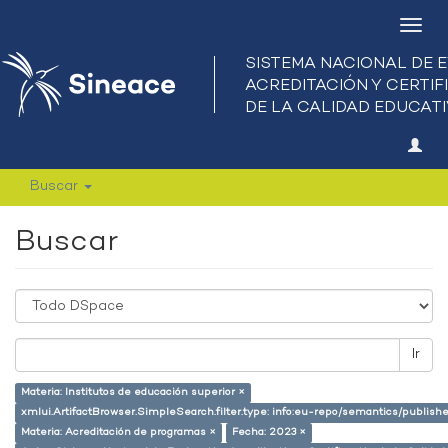
Camb
nave
Buscar
Buscar
Ir
Materia: Institutos de educación superior ×
xmlui.ArtifactBrowser.SimpleSearch.filter.type: info:eu-repo/semantics/publish
Materia: Acreditación de programas ×
Fecha: 2023 ×