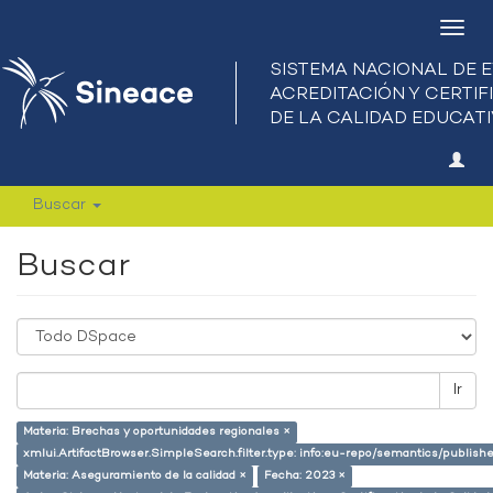
Camb
nave
Buscar
Buscar
Ir
Materia: Brechas y oportunidades regionales ×
xmlui.ArtifactBrowser.SimpleSearch.filter.type: info:eu-repo/semantics/publish
Materia: Aseguramiento de la calidad ×
Fecha: 2023 ×