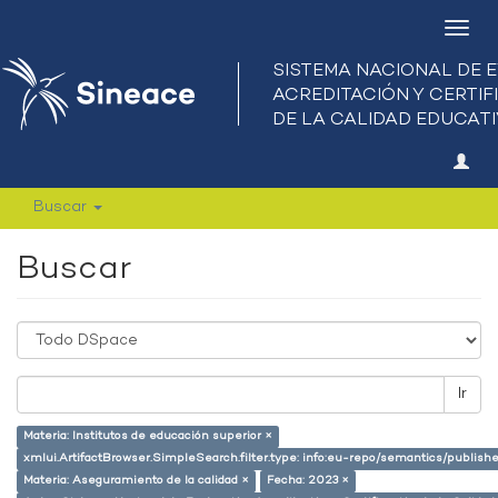
Camb
nave
Buscar
Buscar
Ir
Materia: Institutos de educación superior ×
xmlui.ArtifactBrowser.SimpleSearch.filter.type: info:eu-repo/semantics/publish
Materia: Aseguramiento de la calidad ×
Fecha: 2023 ×